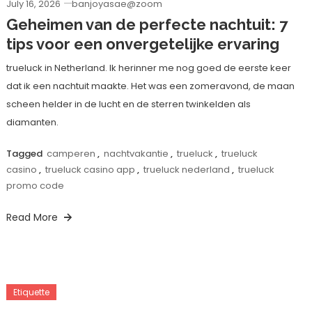
July 16, 2026
banjoyasae@zoom
Geheimen van de perfecte nachtuit: 7
tips voor een onvergetelijke ervaring
trueluck in Netherland. Ik herinner me nog goed de eerste keer
dat ik een nachtuit maakte. Het was een zomeravond, de maan
scheen helder in de lucht en de sterren twinkelden als
diamanten.
Tagged
camperen
,
nachtvakantie
,
trueluck
,
trueluck
casino
,
trueluck casino app
,
trueluck nederland
,
trueluck
promo code
Read More
Etiquette