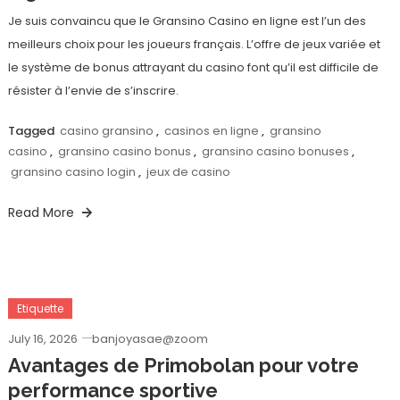
Je suis convaincu que le Gransino Casino en ligne est l’un des
meilleurs choix pour les joueurs français. L’offre de jeux variée et
le système de bonus attrayant du casino font qu’il est difficile de
résister à l’envie de s’inscrire.
Tagged
casino gransino
,
casinos en ligne
,
gransino
casino
,
gransino casino bonus
,
gransino casino bonuses
,
gransino casino login
,
jeux de casino
Read More
Etiquette
July 16, 2026
banjoyasae@zoom
Avantages de Primobolan pour votre
performance sportive