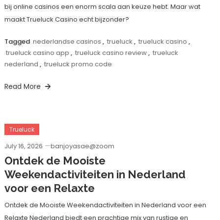
bij online casinos een enorm scala aan keuze hebt. Maar wat
maakt Trueluck Casino echt bijzonder?
Tagged
nederlandse casinos
,
trueluck
,
trueluck casino
,
trueluck casino app
,
trueluck casino review
,
trueluck
nederland
,
trueluck promo code
Read More
Trueluck
July 16, 2026
banjoyasae@zoom
Ontdek de Mooiste
Weekendactiviteiten in Nederland
voor een Relaxte
Ontdek de Mooiste Weekendactiviteiten in Nederland voor een
Relaxte Nederland biedt een prachtige mix van rustige en