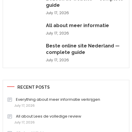
guide
July 17, 2026
All about meer informatie
July 17, 2026
Beste online site Nederland —
complete guide
July 17, 2026
RECENT POSTS
Everything about meer informatie verkrijgen
July 17, 2026
All about Lees de volledige review
July 17, 2026