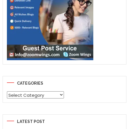
CATEGORIES
Categories
LATEST POST