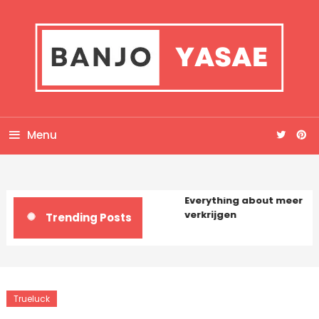
Skip
To
Content
Banjo Yasae
Menu
Everything about meer inf
verkrijgen
Trending Posts
Trueluck