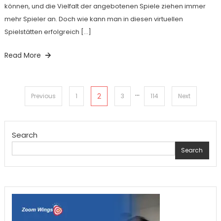
können, und die Vielfalt der angebotenen Spiele ziehen immer
mehr Spieler an. Doch wie kann man in diesen virtuellen
Spielstätten erfolgreich […]
Read More
…
Posts
2
Previous
1
3
114
Next
pagination
Search
Search