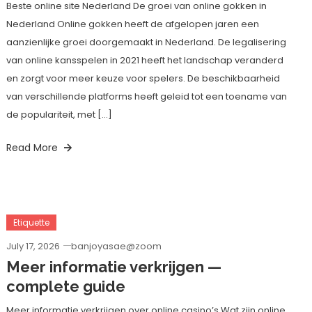
Beste online site Nederland De groei van online gokken in
Nederland Online gokken heeft de afgelopen jaren een
aanzienlijke groei doorgemaakt in Nederland. De legalisering
van online kansspelen in 2021 heeft het landschap veranderd
en zorgt voor meer keuze voor spelers. De beschikbaarheid
van verschillende platforms heeft geleid tot een toename van
de populariteit, met […]
Read More
Etiquette
July 17, 2026
banjoyasae@zoom
Meer informatie verkrijgen —
complete guide
Meer informatie verkrijgen over online casino’s Wat zijn online