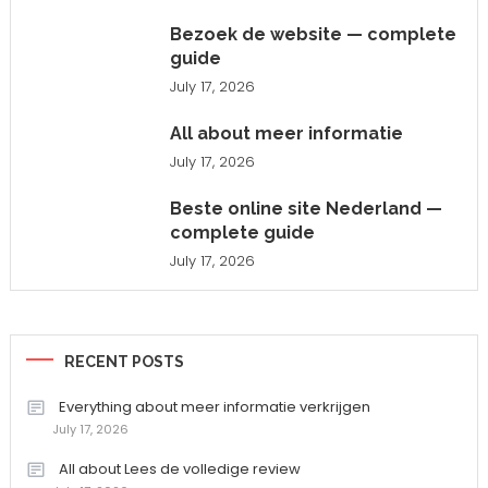
Bezoek de website — complete
guide
July 17, 2026
All about meer informatie
July 17, 2026
Beste online site Nederland —
complete guide
July 17, 2026
RECENT POSTS
Everything about meer informatie verkrijgen
July 17, 2026
All about Lees de volledige review