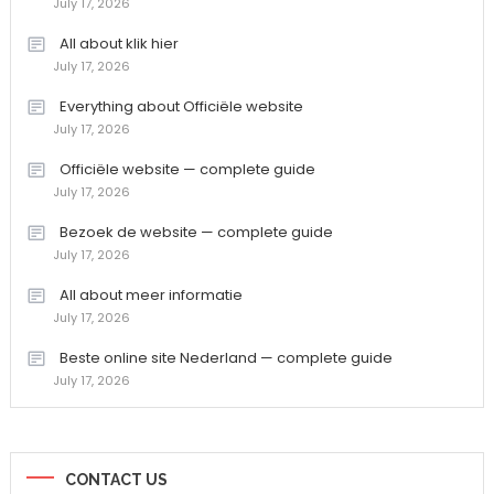
July 17, 2026
All about klik hier
July 17, 2026
Everything about Officiële website
July 17, 2026
Officiële website — complete guide
July 17, 2026
Bezoek de website — complete guide
July 17, 2026
All about meer informatie
July 17, 2026
Beste online site Nederland — complete guide
July 17, 2026
CONTACT US