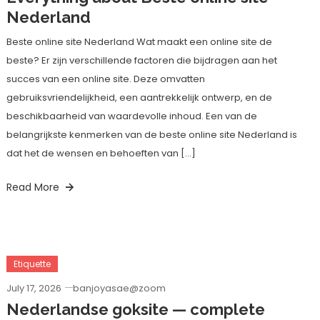
Nederland
Beste online site Nederland Wat maakt een online site de
beste? Er zijn verschillende factoren die bijdragen aan het
succes van een online site. Deze omvatten
gebruiksvriendelijkheid, een aantrekkelijk ontwerp, en de
beschikbaarheid van waardevolle inhoud. Een van de
belangrijkste kenmerken van de beste online site Nederland is
dat het de wensen en behoeften van […]
Read More
Etiquette
July 17, 2026
banjoyasae@zoom
Nederlandse goksite — complete