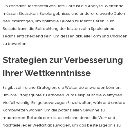
Ein zentraler Bestandteil von Bets Core ist die Analyse. Wettende
müssen Statistiken, Spielergebnisse und andere relevante Daten
berücksichtigen, um optimale Quoten zu identifizieren. Zum
Beispiel kann die Betrachtung der letzten zehn Spiele eines
Teams entscheidend sein, um dessen aktuelle Form und Chancen
zu bewerten.
Strategien zur Verbesserung
Ihrer Wettkenntnisse
Es gibt zahlreiche Strategien, die Wettende anwenden können,
um ihre Erfolgsquote zu erhöhen. Zum Beispiel ist die Wetttypen-
Vielfalt wichtig. Einige bevorzugen Einzelwetten, während andere
Kombiwetten wählen, um die potenziellen Gewinne zu
maximieren. Bei bets core ist es entscheidend, die Vor- und
Nachteile jeder Wettart abzuwägen, um das beste Ergebnis zu