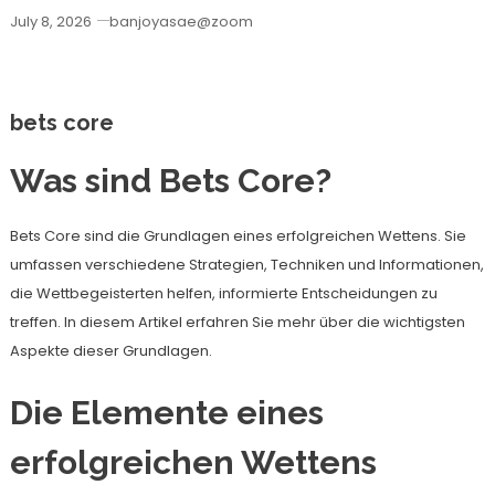
July 8, 2026
banjoyasae@zoom
Alles Über Bets Core
bets core
Was sind Bets Core?
Bets Core sind die Grundlagen eines erfolgreichen Wettens. Sie
umfassen verschiedene Strategien, Techniken und Informationen,
die Wettbegeisterten helfen, informierte Entscheidungen zu
treffen. In diesem Artikel erfahren Sie mehr über die wichtigsten
Aspekte dieser Grundlagen.
Die Elemente eines
erfolgreichen Wettens