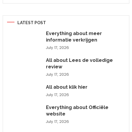
LATEST POST
Everything about meer
informatie verkrijgen
July 17, 2026
All about Lees de volledige
review
July 17, 2026
All about klik hier
July 17, 2026
Everything about Officiële
website
July 17, 2026