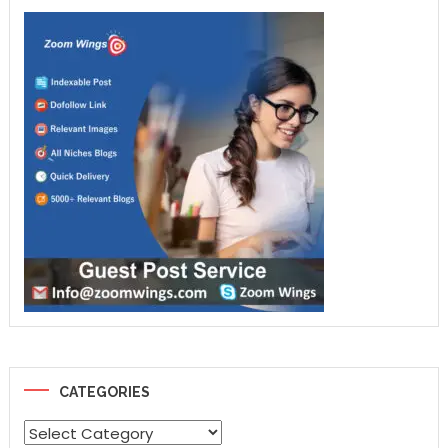
CATEGORIES
Categories