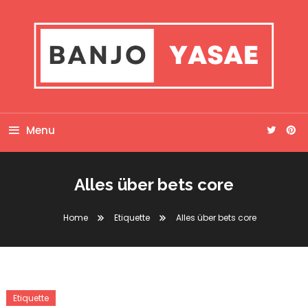
Skip
To
Content
Banjo Yasae
Menu
Alles über bets core
Home
Etiquette
Alles über bets core
Etiquette